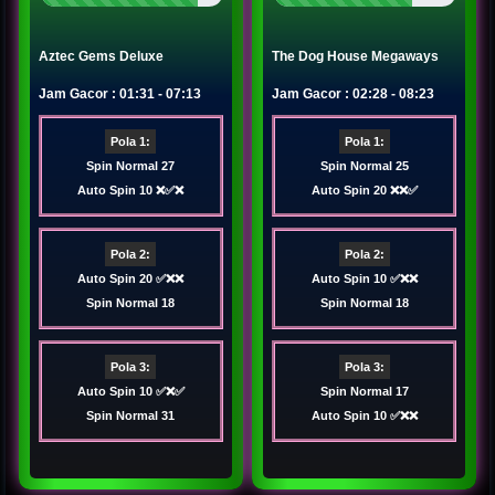
Aztec Gems Deluxe
The Dog House Megaways
Jam Gacor : 01:31 - 07:13
Jam Gacor : 02:28 - 08:23
Pola 1:
Pola 1:
Spin Normal 27
Spin Normal 25
Auto Spin 10 ❌✅❌
Auto Spin 20 ❌❌✅
Pola 2:
Pola 2:
Auto Spin 20 ✅❌❌
Auto Spin 10 ✅❌❌
Spin Normal 18
Spin Normal 18
Pola 3:
Pola 3:
Auto Spin 10 ✅❌✅
Spin Normal 17
Spin Normal 31
Auto Spin 10 ✅❌❌