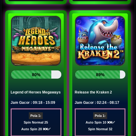
80%
89%
Legend of Heroes Megaways
Release the Kraken 2
Jam Gacor : 09:18 - 15:09
Jam Gacor : 02:24 - 08:17
Pola 1:
Pola 1:
Spin Normal 25
Auto Spin 10 ❌❌✅
Auto Spin 20 ❌❌✅
Spin Normal 32