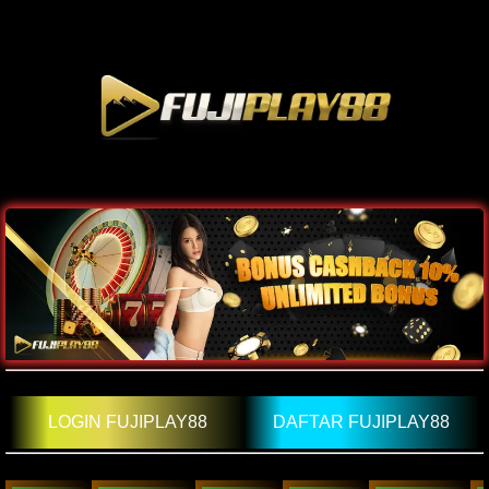
LOGIN FUJIPLAY88
DAFTAR FUJIPLAY88