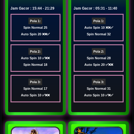
Jam Gacor : 15:44 - 21:29
Jam Gacor : 05:31 - 11:40
Pola 1:
Pola 1:
Spin Normal 25
Auto Spin 10 ❌❌✅
Auto Spin 20 ❌❌✅
Spin Normal 32
Pola 2:
Pola 2:
Auto Spin 10 ✅❌❌
Spin Normal 28
Spin Normal 18
Auto Spin 20 ✅❌❌
Pola 3:
Pola 3:
Spin Normal 17
Spin Normal 31
Auto Spin 10 ✅❌❌
Auto Spin 10 ✅❌✅