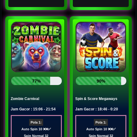
77%
90%
Zombie Carnival
Spin & Score Megaways
Jam Gacor : 15:06 - 21:54
Jam Gacor : 18:46 - 0:20
Pola 1:
Pola 1:
Auto Spin 10 ❌❌✅
Auto Spin 10 ❌❌✅
Spin Normal 32
Spin Normal 32