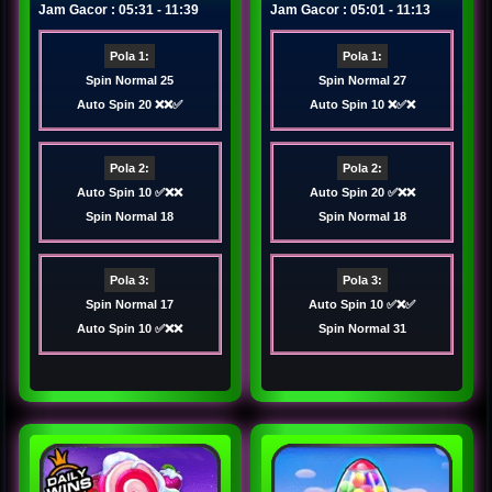
Jam Gacor : 05:31 - 11:39
Jam Gacor : 05:01 - 11:13
Pola 1:
Pola 1:
Spin Normal 25
Spin Normal 27
Auto Spin 20 ❌❌✅
Auto Spin 10 ❌✅❌
Pola 2:
Pola 2:
Auto Spin 10 ✅❌❌
Auto Spin 20 ✅❌❌
Spin Normal 18
Spin Normal 18
Pola 3:
Pola 3:
Spin Normal 17
Auto Spin 10 ✅❌✅
Auto Spin 10 ✅❌❌
Spin Normal 31