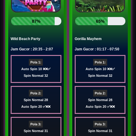
87%
65%
Wild Beach Party
Gorilla Mayhem
Jam Gacor : 20:35 - 2:07
Jam Gacor : 01:17 - 07:50
Pola 1:
Pola 1:
Auto Spin 10 ❌❌✅
Auto Spin 10 ❌❌✅
Spin Normal 32
Spin Normal 32
Pola 2:
Pola 2:
Spin Normal 28
Spin Normal 28
Auto Spin 20 ✅❌❌
Auto Spin 20 ✅❌❌
Pola 3:
Pola 3:
Spin Normal 31
Spin Normal 31