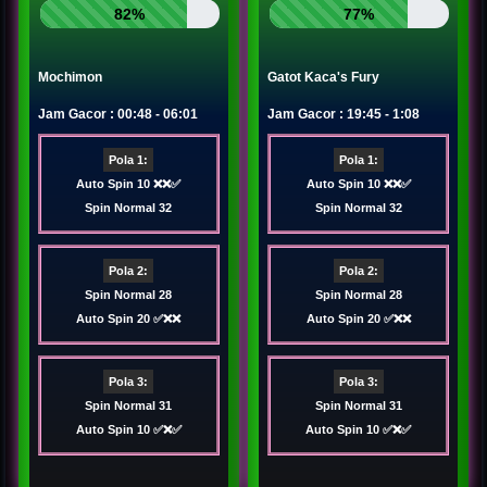
82%
77%
Mochimon
Gatot Kaca's Fury
Jam Gacor : 00:48 - 06:01
Jam Gacor : 19:45 - 1:08
Pola 1:
Pola 1:
Auto Spin 10 ❌❌✅
Auto Spin 10 ❌❌✅
Spin Normal 32
Spin Normal 32
Pola 2:
Pola 2:
Spin Normal 28
Spin Normal 28
Auto Spin 20 ✅❌❌
Auto Spin 20 ✅❌❌
Pola 3:
Pola 3:
Spin Normal 31
Spin Normal 31
Auto Spin 10 ✅❌✅
Auto Spin 10 ✅❌✅