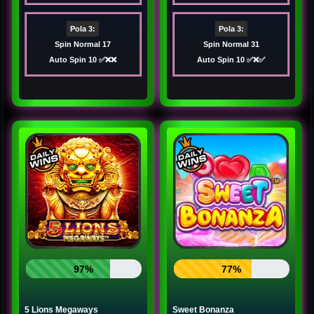
Pola 3:
Pola 3:
Spin Normal 17
Spin Normal 31
Auto Spin 10 ✅❌❌
Auto Spin 10 ✅❌✅
97%
77%
5 Lions Megaways
Sweet Bonanza