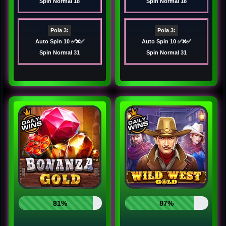
Spin Normal 18
Spin Normal 18
Pola 3:
Pola 3:
Auto Spin 10 ✅❌✅
Auto Spin 10 ✅❌✅
Spin Normal 31
Spin Normal 31
81%
87%