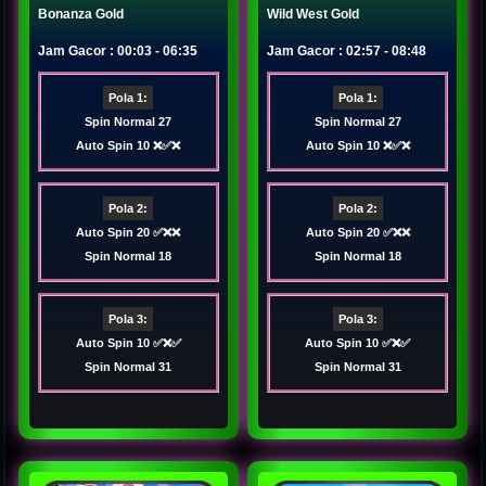
Bonanza Gold
Wild West Gold
Jam Gacor : 00:03 - 06:35
Jam Gacor : 02:57 - 08:48
Pola 1:
Pola 1:
Spin Normal 27
Spin Normal 27
Auto Spin 10 ❌✅❌
Auto Spin 10 ❌✅❌
Pola 2:
Pola 2:
Auto Spin 20 ✅❌❌
Auto Spin 20 ✅❌❌
Spin Normal 18
Spin Normal 18
Pola 3:
Pola 3:
Auto Spin 10 ✅❌✅
Auto Spin 10 ✅❌✅
Spin Normal 31
Spin Normal 31