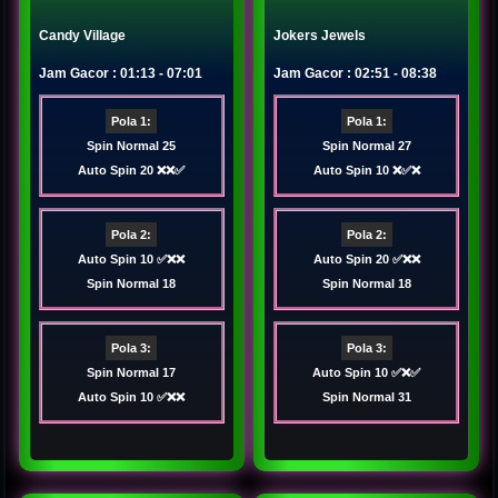
Candy Village
Jokers Jewels
Jam Gacor : 01:13 - 07:01
Jam Gacor : 02:51 - 08:38
Pola 1:
Pola 1:
Spin Normal 25
Spin Normal 27
Auto Spin 20 ❌❌✅
Auto Spin 10 ❌✅❌
Pola 2:
Pola 2:
Auto Spin 10 ✅❌❌
Auto Spin 20 ✅❌❌
Spin Normal 18
Spin Normal 18
Pola 3:
Pola 3:
Spin Normal 17
Auto Spin 10 ✅❌✅
Auto Spin 10 ✅❌❌
Spin Normal 31