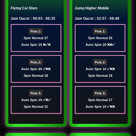
Flying Cai Shen
Jump Higher Mobile
Jam Gacor : 00:03 - 06:35
Jam Gacor : 02:57 - 08:48
Pola 1:
Pola 1:
Spin Normal 27
Spin Normal 25
Auto Spin 10 ❌✅❌
Auto Spin 20 ❌❌✅
Pola 2:
Pola 2:
Auto Spin 20 ✅❌❌
Auto Spin 10 ✅❌❌
Spin Normal 18
Spin Normal 18
Pola 3:
Pola 3:
Auto Spin 10 ✅❌✅
Spin Normal 17
Spin Normal 31
Auto Spin 10 ✅❌❌