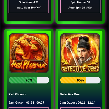
Spin Normal 31
Spin Normal 31
Auto Spin 10 ✅❌✅
Auto Spin 10 ✅❌✅
70%
65%
Red Phoenix
Detective Dee
Jam Gacor : 03:54 - 09:27
Jam Gacor : 06:11 - 12:14