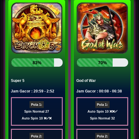
83%
70%
Super 5
God of War
Jam Gacor : 20:59 - 2:52
Jam Gacor : 00:08 - 06:38
Pola 1:
Pola 1:
Spin Normal 27
Auto Spin 10 ❌❌✅
Auto Spin 10 ❌✅❌
Spin Normal 32
Pola 2:
Pola 2: