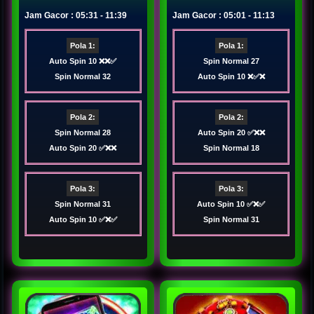
Jam Gacor : 05:31 - 11:39
Jam Gacor : 05:01 - 11:13
Pola 1:
Pola 1:
Auto Spin 10 ❌❌✅
Spin Normal 27
Spin Normal 32
Auto Spin 10 ❌✅❌
Pola 2:
Pola 2:
Spin Normal 28
Auto Spin 20 ✅❌❌
Auto Spin 20 ✅❌❌
Spin Normal 18
Pola 3:
Pola 3:
Spin Normal 31
Auto Spin 10 ✅❌✅
Auto Spin 10 ✅❌✅
Spin Normal 31