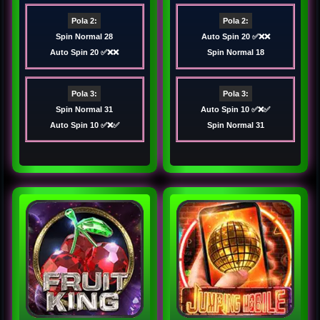
Pola 2:
Pola 2:
Spin Normal 28
Auto Spin 20 ✅❌❌
Auto Spin 20 ✅❌❌
Spin Normal 18
Pola 3:
Pola 3:
Spin Normal 31
Auto Spin 10 ✅❌✅
Auto Spin 10 ✅❌✅
Spin Normal 31