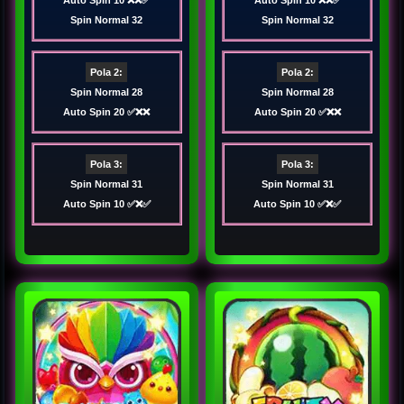
Spin Normal 32
Spin Normal 32
Pola 2:
Pola 2:
Spin Normal 28
Spin Normal 28
Auto Spin 20 ✅❌❌
Auto Spin 20 ✅❌❌
Pola 3:
Pola 3:
Spin Normal 31
Spin Normal 31
Auto Spin 10 ✅❌✅
Auto Spin 10 ✅❌✅