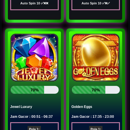
Auto Spin 10 ✅❌❌
Auto Spin 10 ✅❌✅
70%
70%
Jewel Luxury
Golden Eggs
Jam Gacor : 00:51 - 06:37
Jam Gacor : 17:35 - 23:00
Pola 1:
Pola 1: