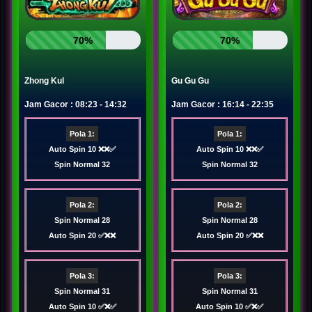
70%
70%
Zhong Kul
Gu Gu Gu
Jam Gacor : 08:23 - 14:32
Jam Gacor : 16:14 - 22:35
Pola 1:
Pola 1:
Auto Spin 10 ❌❌✅
Auto Spin 10 ❌❌✅
Spin Normal 32
Spin Normal 32
Pola 2:
Pola 2:
Spin Normal 28
Spin Normal 28
Auto Spin 20 ✅❌❌
Auto Spin 20 ✅❌❌
Pola 3:
Pola 3:
Spin Normal 31
Spin Normal 31
Auto Spin 10 ✅❌✅
Auto Spin 10 ✅❌✅