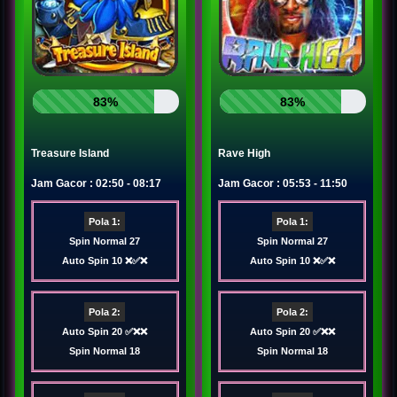
83%
83%
Treasure Island
Rave High
Jam Gacor : 02:50 - 08:17
Jam Gacor : 05:53 - 11:50
Pola 1:
Pola 1:
Spin Normal 27
Spin Normal 27
Auto Spin 10 ❌✅❌
Auto Spin 10 ❌✅❌
Pola 2:
Pola 2:
Auto Spin 20 ✅❌❌
Auto Spin 20 ✅❌❌
Spin Normal 18
Spin Normal 18