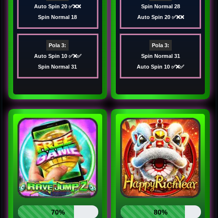
Auto Spin 20 ✅❌❌
Spin Normal 28
Spin Normal 18
Auto Spin 20 ✅❌❌
Pola 3:
Pola 3:
Auto Spin 10 ✅❌✅
Spin Normal 31
Spin Normal 31
Auto Spin 10 ✅❌✅
70%
80%