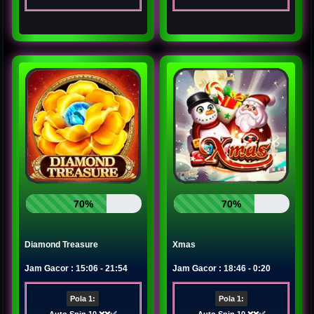
70%
70%
Diamond Treasure
Xmas
Jam Gacor : 15:06 - 21:54
Jam Gacor : 18:46 - 0:20
Pola 1:
Pola 1:
Auto Spin 10 ❌❌✅
Auto Spin 10 ❌❌✅