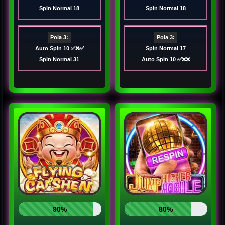
Spin Normal 18
Spin Normal 18
Pola 3:
Pola 3:
Auto Spin 10 ✅❌✅
Spin Normal 17
Spin Normal 31
Auto Spin 10 ✅❌❌
90%
80%