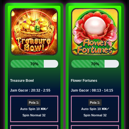
70%
70%
Treasure Bowl
Flower Fortunes
Jam Gacor : 20:32 - 2:55
Jam Gacor : 08:13 - 14:15
Pola 1:
Pola 1:
Auto Spin 10 ❌❌✅
Auto Spin 10 ❌❌✅
Spin Normal 32
Spin Normal 32