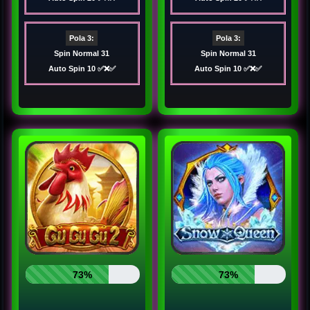
Pola 3:
Pola 3:
Spin Normal 31
Spin Normal 31
Auto Spin 10 ✅❌✅
Auto Spin 10 ✅❌✅
73%
73%