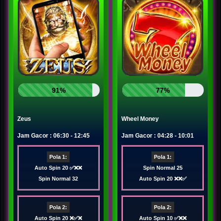
91%
77%
Zeus
Wheel Money
Jam Gacor : 06:30 - 12:45
Jam Gacor : 04:28 - 10:01
Pola 1:
Pola 1:
Auto Spin 20 ✅❌❌
Spin Normal 25
Spin Normal 32
Auto Spin 20 ❌❌✅
Pola 2:
Pola 2:
Auto Spin 20 ❌✅❌
Auto Spin 10 ✅❌❌