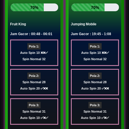
70%
70%
Fruit King
Jumping Mobile
Jam Gacor : 00:48 - 06:01
Jam Gacor : 19:45 - 1:08
Pola 1:
Pola 1:
Auto Spin 10 ❌❌✅
Auto Spin 10 ❌❌✅
Spin Normal 32
Spin Normal 32
Pola 2:
Pola 2:
Spin Normal 28
Spin Normal 28
Auto Spin 20 ✅❌❌
Auto Spin 20 ✅❌❌
Pola 3:
Pola 3:
Spin Normal 31
Spin Normal 31
Auto Spin 10 ✅❌✅
Auto Spin 10 ✅❌✅