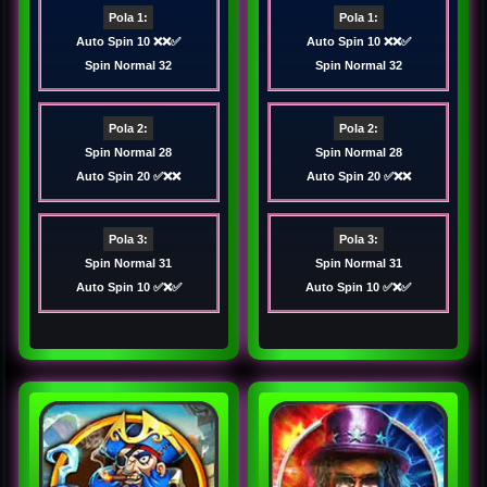
Pola 1:
Pola 1:
Auto Spin 10 ❌❌✅
Auto Spin 10 ❌❌✅
Spin Normal 32
Spin Normal 32
Pola 2:
Pola 2:
Spin Normal 28
Spin Normal 28
Auto Spin 20 ✅❌❌
Auto Spin 20 ✅❌❌
Pola 3:
Pola 3:
Spin Normal 31
Spin Normal 31
Auto Spin 10 ✅❌✅
Auto Spin 10 ✅❌✅